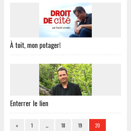
À toit, mon potager!
Enterrer le lien
«
1
…
18
19
20