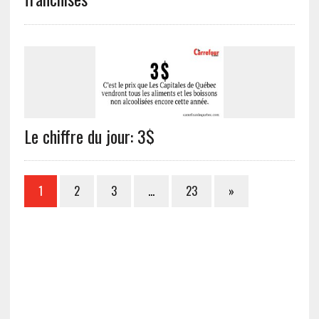
Le chiffre du jour: 3$
1
2
3
…
23
»