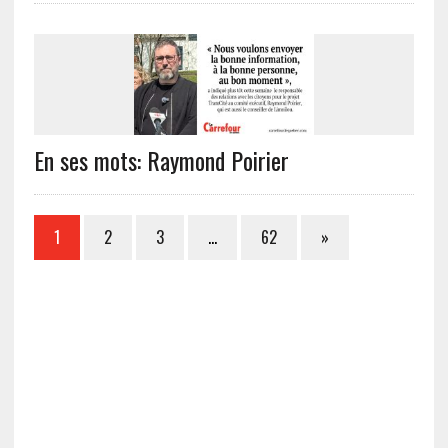
En ses mots: Raymond Poirier
1
2
3
…
62
»