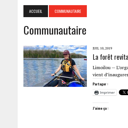
ACCUEIL
COMMUNAUTAIRE
Communautaire
JUIL 10, 2019
La forêt revit
Limoilou — L’org
vient d’inaugure
Partager :
Imprimer
J’aime ça :