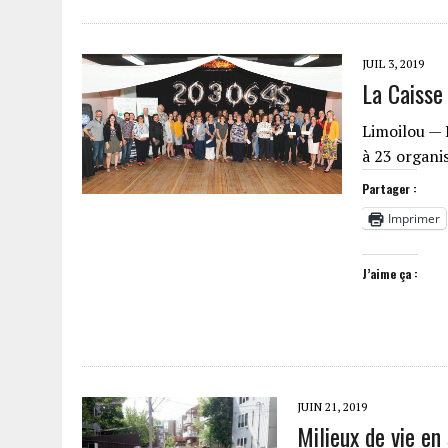
JUIL 3, 2019
La Caisse
Limoilou — 
à 23 organi
Partager :
Imprimer
J’aime ça :
JUIN 21, 2019
Milieux de vie en 