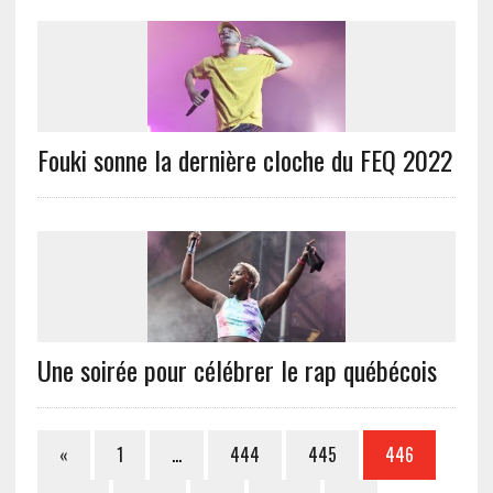
Fouki sonne la dernière cloche du FEQ 2022
Une soirée pour célébrer le rap québécois
«
1
…
444
445
446