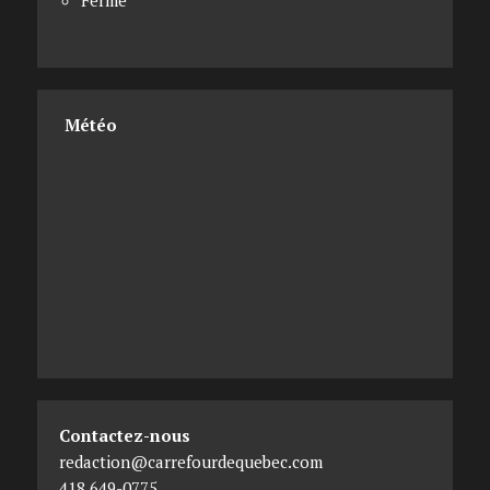
Fermé
Météo
Contactez-nous
redaction@carrefourdequebec.com
418 649-0775