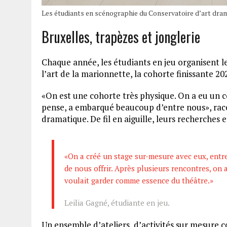
Les étudiants en scénographie du Conservatoire d’art dram
Bruxelles, trapèzes et jonglerie
Chaque année, les étudiants en jeu organisent leu
l’art de la marionnette, la cohorte finissante 202
«On est une cohorte très physique. On a eu un co
pense, a embarqué beaucoup d’entre nous», raco
dramatique. De fil en aiguille, leurs recherches 
«On a créé un stage sur-mesure avec eux, entre 
de nous offrir. Après plusieurs rencontres, on a
voulait garder comme essence du théâtre.»
Leilia Gagné, étudiante en jeu.
Un ensemble d’ateliers, d’activités sur mesure 