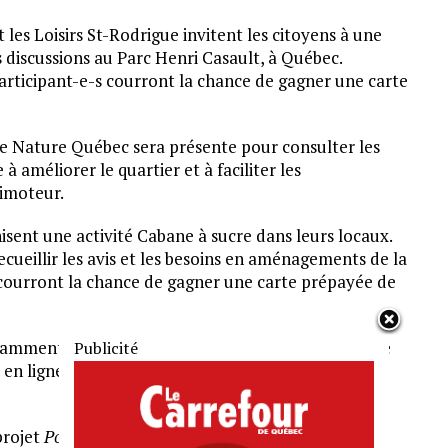
 les Loisirs St-Rodrigue invitent les citoyens à une
s discussions au Parc Henri Casault, à Québec.
s participant-e-s courront la chance de gagner une carte
e Nature Québec sera présente pour consulter les
 améliorer le quartier et à faciliter les
rimoteur.
isent une activité Cabane à sucre dans leurs locaux.
ueillir les avis et les besoins en aménagements de la
s courront la chance de gagner une carte prépayée de
notamment avec
les Amis du Jeudi
et
le MAMUK
afin de
s en ligne sont également menées jusqu’au 26 mars
projet
Pour des villes vivantes
, qui a pour objectif de