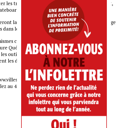
er les trajets faits à pied, à vélo, en fauteuil roulant,
kateboard.
seront la base d’échanges et d’une réflexion plus large
 dans le secteur.
ganismes communautaires, une équipe de chercheur-
ature Québec créera un répertoire de mesures
 outiller afin de créer des villes vivantes, qui
tent les déplacements actifs et assistés grâce aux
ww.villesvivantes.ca et le
ez au 418 648-2104, poste 141.