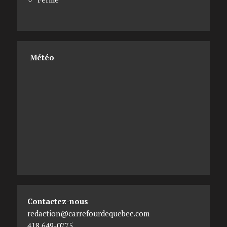
Météo
Contactez-nous
redaction@carrefourdequebec.com
418 649-0775