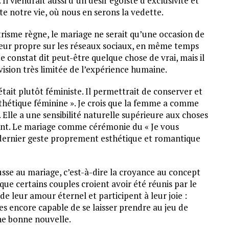
Il viendrait aussi d’un désir égoïste d’exclusivité et
te notre vie, où nous en serons la vedette.
risme règne, le mariage ne serait qu’une occasion de
valeur propre sur les réseaux sociaux, en même temps
Ce constat dit peut-être quelque chose de vrai, mais il
vision très limitée de l’expérience humaine.
était plutôt féministe. Il permettrait de conserver et
 esthétique féminine ». Je crois que la femme a comme
Elle a une sensibilité naturelle supérieure aux choses
nant. Le mariage comme cérémonie du « Je vous
 dernier geste proprement esthétique et romantique
usse au mariage, c’est-à-dire la croyance au concept
ue certains couples croient avoir été réunis par le
de leur amour éternel et participent à leur joie :
 encore capable de se laisser prendre au jeu de
ne bonne nouvelle.