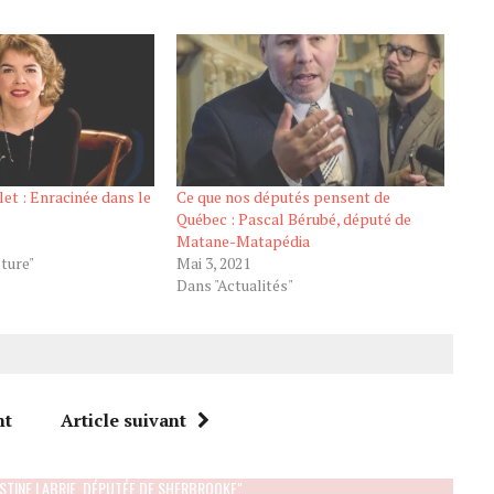
let : Enracinée dans le
Ce que nos députés pensent de
Québec : Pascal Bérubé, député de
Matane-Matapédia
lture"
Mai 3, 2021
Dans "Actualités"
nt
Article suivant
STINE LABRIE, DÉPUTÉE DE SHERBROOKE"