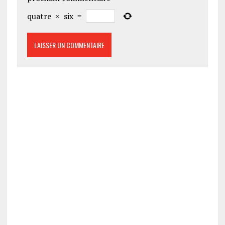
quatre
×
six
=