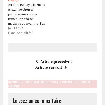
Au Torii Izakaya, la cheffe
Alexanne Grenier
propose une cuisine
franco-japonaise
moderne et inventive. Par
Noémie Berne Dans un
Juil 19, 2024
précédent article,
Dans "Actualités"
Alexanne Grenier nous
parlait de son parcours
de cuisinière. Lors de
notre rencontre, la
cheffe nous en a dit
davantage sur sa cuisine,
Article précédent
son rôle de cheffe et sa…
Article suivant
COMMENTEZ SUR "CATHERINE ROY, CHEFFE CUISINIÈRE DE NOURRIR
ENSEMBLE"
Laissez un commentaire