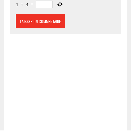
1
×
4
=