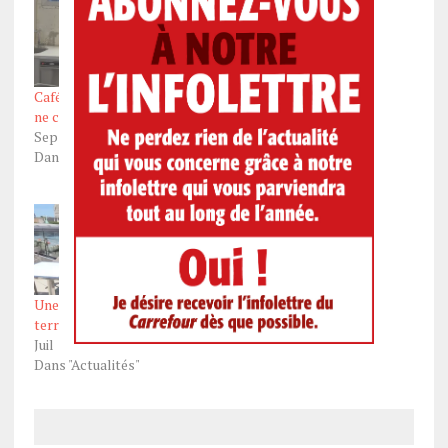
Café Olive, un concept qui
La glissoire Terrasse
ne cesse d’évoluer
Dufferin marque ses 140
Sep 8, 2023
ans d’histoire
Dans "Actualités"
Déc 14, 2024
Dans "Actualités"
Une nouvelle expérience
terrasse au Diamant
Juil 12, 2021
Dans "Actualités"