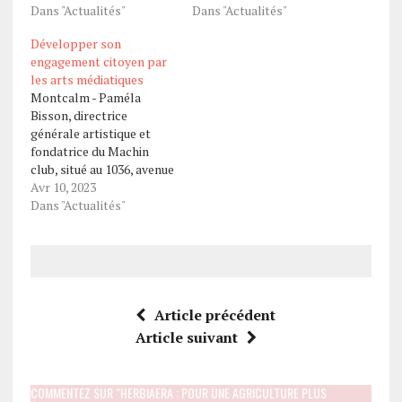
Dans "Actualités"
Dans "Actualités"
Développer son
engagement citoyen par
les arts médiatiques
Montcalm - Paméla
Bisson, directrice
générale artistique et
fondatrice du Machin
club, situé au 1036, avenue
des Érables, nous parle
Avr 10, 2023
de la mission de
Dans "Actualités"
l'organisme et le projet
sur lequel l'organisme
travaille actuellement.
Par Mélissa Gaudreault
Créé en juin 2015, «
l'organisme a pour
Article précédent
mission de produire des
Article suivant
arts médiatiques…
COMMENTEZ SUR "HERBIAERA : POUR UNE AGRICULTURE PLUS