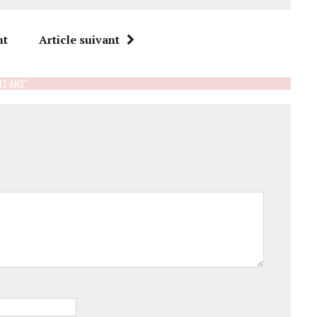
nt
Article suivant
12 ANS"