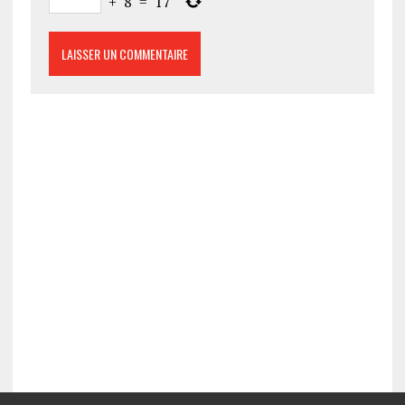
+
8
=
17