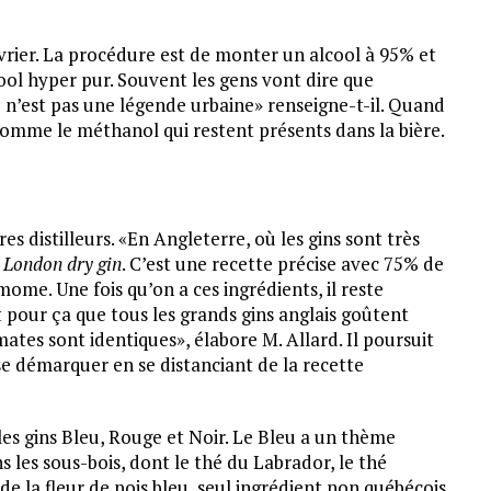
évrier. La procédure est de monter un alcool à 95% et
ool hyper pur. Souvent les gens vont dire que
e n’est pas une légende urbaine» renseigne-t-il. Quand
s comme le méthanol qui restent présents dans la bière.
s distilleurs. «En Angleterre, où les gins sont très
e
London dry gin
. C’est une recette précise avec 75% de
mome. Une fois qu’on a ces ingrédients, il reste
t pour ça que tous les grands gins anglais goûtent
es sont identiques», élabore M. Allard. Il poursuit
 se démarquer en se distanciant de la recette
les gins Bleu, Rouge et Noir. Le Bleu a un thème
s les sous-bois, dont le thé du Labrador, le thé
 de la fleur de pois bleu, seul ingrédient non québécois