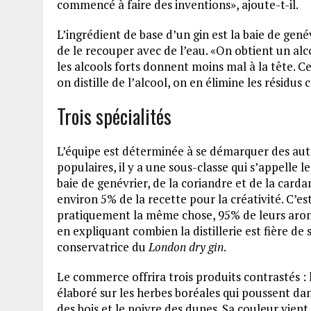
commencé à faire des inventions», ajoute-t-il.
L’ingrédient de base d’un gin est la baie de gen
de le recouper avec de l’eau. «On obtient un alc
les alcools forts donnent moins mal à la tête. C
on distille de l’alcool, on en élimine les résidu
Trois spécialités
L’équipe est déterminée à se démarquer des autre
populaires, il y a une sous-classe qui s’appelle l
baie de genévrier, de la coriandre et de la carda
environ 5% de la recette pour la créativité. C’es
pratiquement la même chose, 95% de leurs aromat
en expliquant combien la distillerie est fière de
conservatrice du
London dry gin
.
Le commerce offrira trois produits contrastés : 
élaboré sur les herbes boréales qui poussent dan
des bois et le poivre des dunes. Sa couleur vient