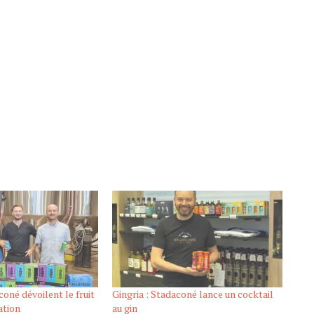
oné dévoilent le fruit
Gingria : Stadaconé lance un cocktail
ation
au gin