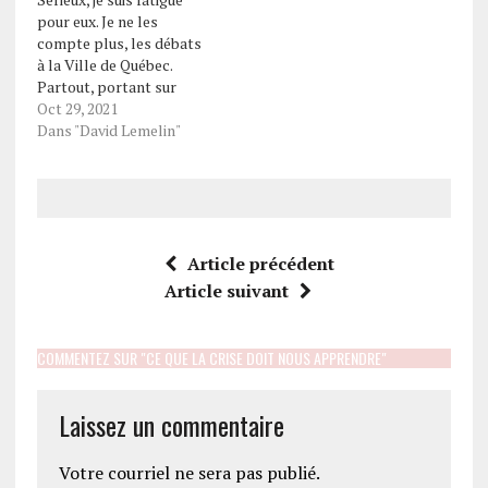
pour eux. Je ne les
compte plus, les débats
à la Ville de Québec.
Partout, portant sur
plein de thématiques.
Oct 29, 2021
C’est trop? Oui, un
Dans "David Lemelin"
moment donné, on sait
plus où regarder. Je
suivais les débats
rigoureusement, incluant
plusieurs des débats de
districts : me suis tanné.
Article précédent
Je…
Article suivant
COMMENTEZ SUR "CE QUE LA CRISE DOIT NOUS APPRENDRE"
Laissez un commentaire
Votre courriel ne sera pas publié.