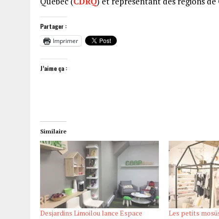
Québec (
CDRQ
) et représentant des régions d
Partager :
Imprimer
J’aime ça :
Similaire
Desjardins Limoilou lance Espace
Les petits mosüs