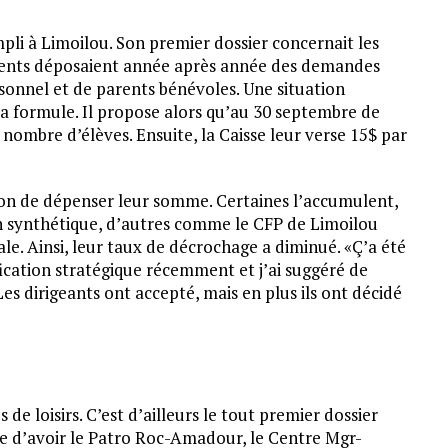
mpli à Limoilou. Son premier dossier concernait les
ements déposaient année après année des demandes
rsonnel et de parents bénévoles. Une situation
 la formule. Il propose alors qu’au 30 septembre de
nombre d’élèves. Ensuite, la Caisse leur verse 15$ par
açon de dépenser leur somme. Certaines l’accumulent,
in synthétique, d’autres comme le CFP de Limoilou
ale. Ainsi, leur taux de décrochage a diminué. «Ç’a été
ication stratégique récemment et j’ai suggéré de
Les dirigeants ont accepté, mais en plus ils ont décidé
e loisirs. C’est d’ailleurs le tout premier dossier
nce d’avoir le Patro Roc-Amadour, le Centre Mgr-