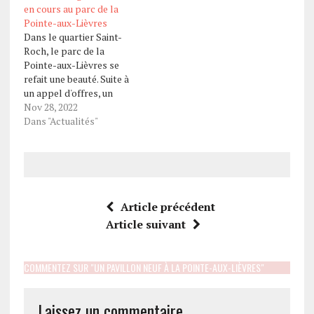
en cours au parc de la
Pointe-aux-Lièvres
Dans le quartier Saint-
Roch, le parc de la
Pointe-aux-Lièvres se
refait une beauté. Suite à
un appel d'offres, un
entrepreneur sera
Nov 28, 2022
bientôt sélectionné pour
Dans "Actualités"
réaliser la prochaine
phase d'aménagement.
Par Estelle Lévêque
Depuis plusieurs années,
l'écoquartier et lieu de vie
du parc de la Pointe-aux-
Article précédent
lièvres prend forme.
Article suivant
Trois phases de…
COMMENTEZ SUR "UN PAVILLON NEUF À LA POINTE-AUX-LIÈVRES"
Laissez un commentaire