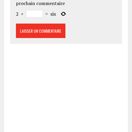
prochain commentaire
2
×
=
six