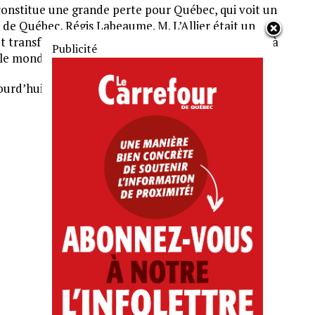
 constitue une grande perte pour Québec, qui voit un
e de Québec, Régis Labeaume. M. L’Allier était un
ransformé le visage de notre ville. Il a contribué à
r le monde que nous connaissons aujourd’hui.»
urd’hui et les détails concernant les funérailles