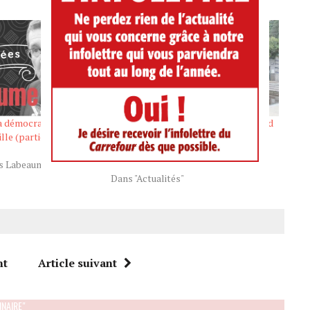
a démocratie, selon le
Jardin Jean-Paul-L’Allier : « Marchand
lle (partie 2)
a jeté l’éponge en ce qui concerne le
quartier St-Roch »
s Labeaume"
Juil 25, 2025
Dans "Actualités"
nt
Article suivant
NNAIRE"