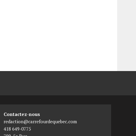
Contactez-nous
redaction@carrefourdequebec.com
418 649-0775
799, 5e Rue