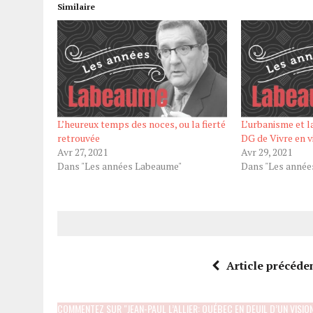
Similaire
L’heureux temps des noces, ou la fierté
L’urbanisme et l
retrouvée
DG de Vivre en vi
Avr 27, 2021
Avr 29, 2021
Dans "Les années Labeaume"
Dans "Les année
Article précéde
COMMENTEZ SUR "JEAN-PAUL L’ALLIER: QUÉBEC EN DEUIL D’UN VISIO