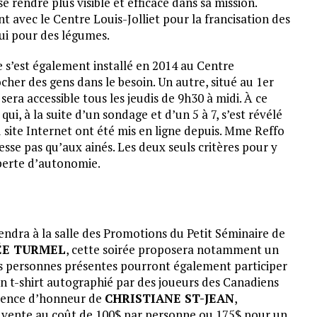
se rendre plus visible et efficace dans sa mission.
 avec le Centre Louis-Jolliet pour la francisation des
ui pour des légumes.
 s’est également installé en 2014 au Centre
er des gens dans le besoin. Un autre, situé au 1er
 sera accessible tous les jeudis de 9h30 à midi. À ce
qui, à la suite d’un sondage et d’un 5 à 7, s’est révélé
site Internet ont été mis en ligne depuis. Mme Reffo
esse pas qu’aux ainés. Les deux seuls critères pour y
 perte d’autonomie.
endra à la salle des Promotions du Petit Séminaire de
ÉE TURMEL
, cette soirée proposera notamment un
es personnes présentes pourront également participer
un t-shirt autographié par des joueurs des Canadiens
idence d’honneur de
CHRISTIANE ST-JEAN
,
n vente au coût de 100$ par personne ou 175$ pour un