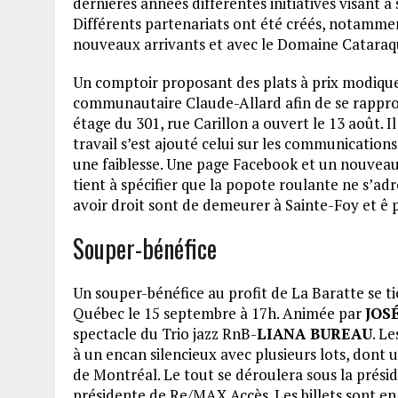
dernières années différentes initiatives visant à 
Différents partenariats ont été créés, notamment
nouveaux arrivants et avec le Domaine Cataraq
Un comptoir proposant des plats à prix modique
communautaire Claude-Allard afin de se rapproch
étage du 301, rue Carillon a ouvert le 13 août. Il
travail s’est ajouté celui sur les communications 
une faiblesse. Une page Facebook et un nouveau 
tient à spécifier que la popote roulante ne s’adr
avoir droit sont de demeurer à Sainte-Foy et ê
Souper-bénéfice
Un souper-bénéfice au profit de La Baratte se ti
Québec le 15 septembre à 17h. Animée par
JOS
spectacle du Trio jazz RnB-
LIANA BUREAU
. L
à un encan silencieux avec plusieurs lots, dont 
de Montréal. Le tout se déroulera sous la prés
présidente de Re/MAX Accès. Les billets sont e