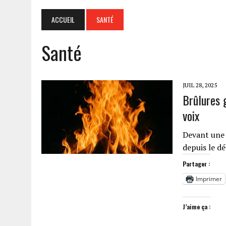
ACCUEIL
SANTÉ
Santé
JUIL 28, 2025
Brûlures 
voix
Devant une 
depuis le d
Partager :
Imprimer
J’aime ça :