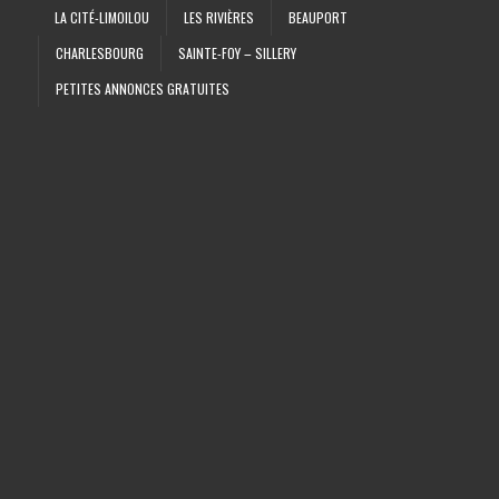
LA CITÉ-LIMOILOU
LES RIVIÈRES
BEAUPORT
CHARLESBOURG
SAINTE-FOY – SILLERY
PETITES ANNONCES GRATUITES