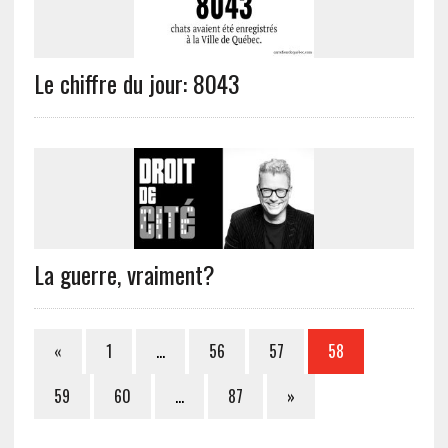
Le chiffre du jour: 8043
La guerre, vraiment?
«
1
…
56
57
58
59
60
…
87
»