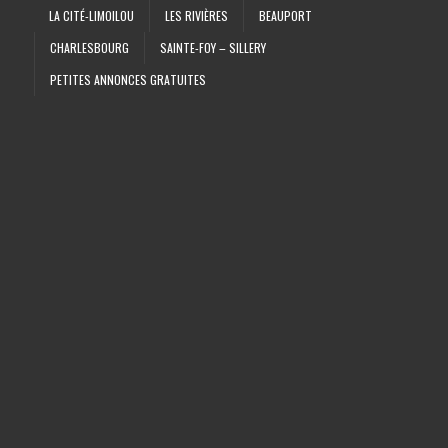
LA CITÉ-LIMOILOU
LES RIVIÈRES
BEAUPORT
CHARLESBOURG
SAINTE-FOY – SILLERY
PETITES ANNONCES GRATUITES