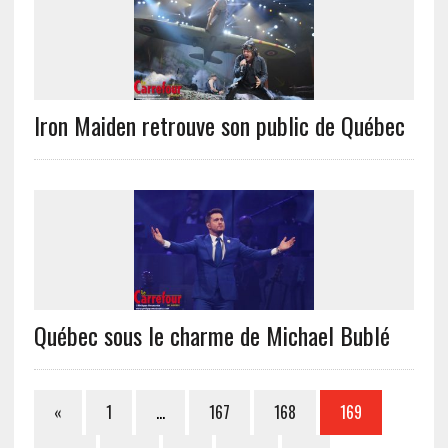
Iron Maiden retrouve son public de Québec
Québec sous le charme de Michael Bublé
«
1
…
167
168
169