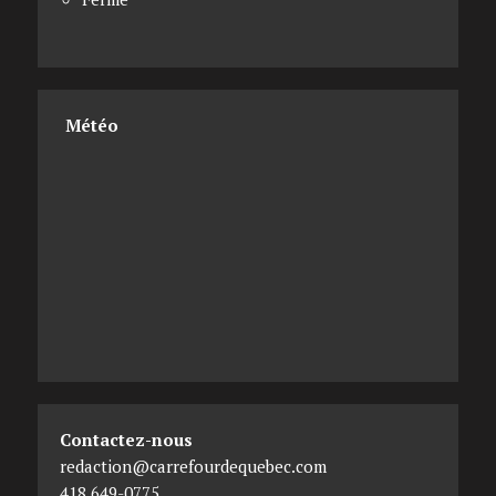
Météo
Contactez-nous
redaction@carrefourdequebec.com
418 649-0775