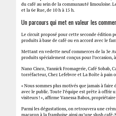
du café au sein de la communauté limouloise. Les
et la 6e Rue, de 10 h à 15 h.
Un parcours qui met en valeur les comme
Le circuit proposé pour cette seconde édition 
produits à base de café ou en accord avec le fa
Mettant en vedette neuf commerces de la 3e Aven
produits spécialement conçus pour l’occasion, 
Nano Cinco, Yannick Fromagerie, Café Sobab, C
torréfacteur, Chez Lefebvre et La Boîte à pain 
« Nous sommes plus motivés que jamais à faire d
avec le public. Toute l’équipe est prête à offri
visiteurs ! », affirme Vanessa Babos, propriétair
Parmi les dégustations, on retrouvera une crème 
macaron à la framboise ainsi qu’une slush café-S