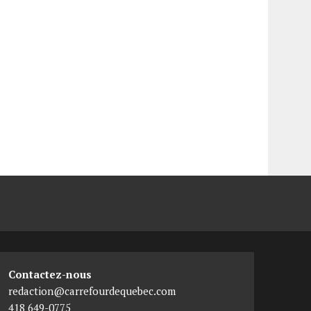
Contactez-nous
redaction@carrefourdequebec.com
418 649-0775