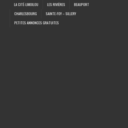
LA CITÉ-LIMOILOU
LES RIVIÈRES
BEAUPORT
CHARLESBOURG
SAINTE-FOY – SILLERY
PETITES ANNONCES GRATUITES