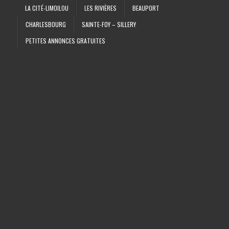
LA CITÉ-LIMOILOU
LES RIVIÈRES
BEAUPORT
CHARLESBOURG
SAINTE-FOY – SILLERY
PETITES ANNONCES GRATUITES