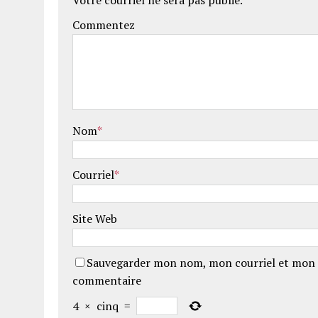
Votre courriel ne sera pas publié.
Commentez
Nom
*
Courriel
*
Site Web
Sauvegarder mon nom, mon courriel et mon 
commentaire
4
×
cinq
=