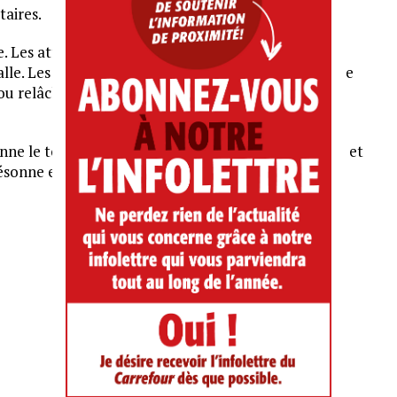
taires.
re. Les attaques frontales contre les chroniqueurs
lle. Les mimiques de l’actrice fissurent la tension. Le
ou relâché, porte la charge d’un texte dense et
 le ton à sa saison : un théâtre à la fois politique et
ésonne encore en sortant de la salle : Qui es-tu?