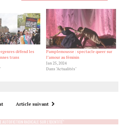
ergenres défend les
Pamplemousse : spectacle queer sur
onnes trans
l’amour au féminin
Jan 25, 2024
"
Dans "Actualités"
nt
Article suivant
E AUTOFICTION RADICALE SUR L’IDENTITÉ"