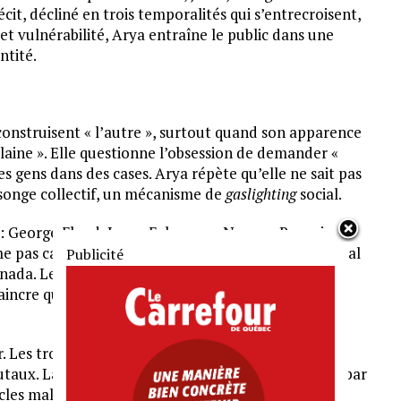
t, décliné en trois temporalités qui s’entrecroisent,
et vulnérabilité, Arya entraîne le public dans une
ntité.
 construisent « l’autre », surtout quand son apparence
laine ». Elle questionne l’obsession de demander «
les gens dans des cases. Arya répète qu’elle ne sait pas
ensonge collectif, un mécanisme de
gaslighting
social.
é : George Floyd, Joyce Echaquan, Nooran Rezayi,
e pas capable d’assumer qu’on est un projet colonial
nada. Le propos flirte parfois avec la diatribe
aincre que de gratter le vernis des discours et d’en
 Les trois temporalités s’enchaînent avec fluidité,
brutaux. La scénographie de Jeanne Murdock frappe par
cles mal lavés, bordé de pages calcinées. Une image