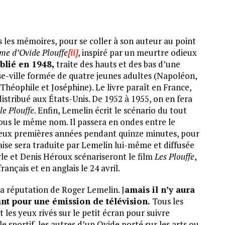
s les mémoires, pour se coller à son auteur au point
ime d’Ovide Plouffe
[ii]
, inspiré par un meurtre odieux
blié en 1948,
traite des hauts et des bas d’une
se-ville formée de quatre jeunes adultes (Napoléon,
(Théophile et Joséphine). Le livre paraît en France,
distribué aux États-Unis. De 1952 à 1955, on en fera
le Plouffe
. Enfin, Lemelin écrit le scénario du tout
sous le même nom. Il passera en ondes entre le
 deux premières années pendant quinze minutes, pour
laise sera traduite par Lemelin lui-même et diffusée
arle et Denis Héroux scénariseront le film
Les Plouffe
,
rançais et en anglais le 24 avril.
 la réputation de Roger Lemelin. J
amais il n’y aura
t pour une émission de télévision.
Tous les
 les yeux rivés sur le petit écran pour suivre
le sportif, les autres d’un Ovide porté sur les arts ou