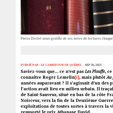
Pierre Drolet nous gratifie de ses notes de lectures chaqu
PUBLIÉ PAR :
LE CARREFOUR DE QUÉBEC
SEP 30, 2025
Saviez-vous que… ce n’est pas
Les Plouffe
, c
connaître Roger Lemelin
[i]
, mais plutôt
Au 
années auparavant ? Il s’agissait d’un de
l’action avait lieu en milieu urbain. Il traç
de Saint-Sauveur, situé en bas de la côte F
Noirceur, vers la fin de la Deuxième Guerre
exploitations de toutes sortes à travers la 
remporté le prix Athanase David.