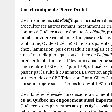
Une chronique de Pierre Drolet
C’est néanmoins
Les Plouffe
qui s’incrustera dan
d’occulter ses autres romans, notamment
Le cr
commis à Québec à cette époque.
Les Plouffe
,
pu
famille ouvrière canadienne-française de la bas
Guillaume, Ovide et Cécile) et de leurs parents 
chez Flammarion, puis est traduit en anglais et 
une série radiophonique sous le titre de
La famil
premier feuilleton de la télévision canadienne 
4 novembre 1953 et le 17 juin 1959, diffusé les
passer par la suite à 30 minutes. La version ang
sur les ondes de CBC Television. Enfin, Gilles C
qui sera projeté sur les écrans le 7 avril 1981 en f
C’est la série télévisée qui consacrera vraiment
eu au Québec un engouement aussi importan
Québécois, des plus jeunes aux plus âgés, avaient
fébrilement les péripéties, les uns de Guillaume 