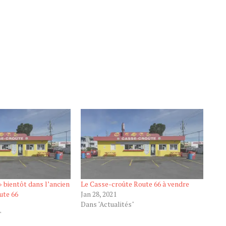
» bientôt dans l’ancien
Le Casse-croûte Route 66 à vendre
ute 66
Jan 28, 2021
Dans "Actualités"
"