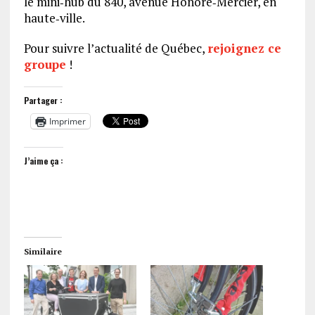
le mini‑hub du 840, avenue Honoré‑Mercier, en
haute‑ville.
Pour suivre l’actualité de Québec,
rejoignez ce
groupe
!
Partager :
Imprimer
J’aime ça :
Similaire