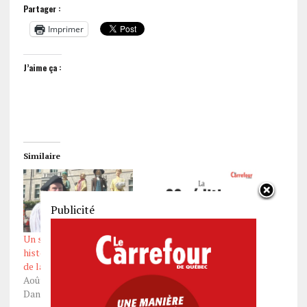
Partager :
Imprimer
J’aime ça :
Similaire
Un spectacle immersif
Le chiffre du jour: 29e
historique pour les Fêtes
Juil 1, 2026
de la Nouvelle-France
Dans "Actualités"
Août 5, 2025
Dans "Actualités"