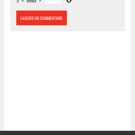
3
+
neuf
=