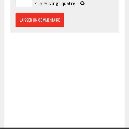
×
3
=
vingt quatre