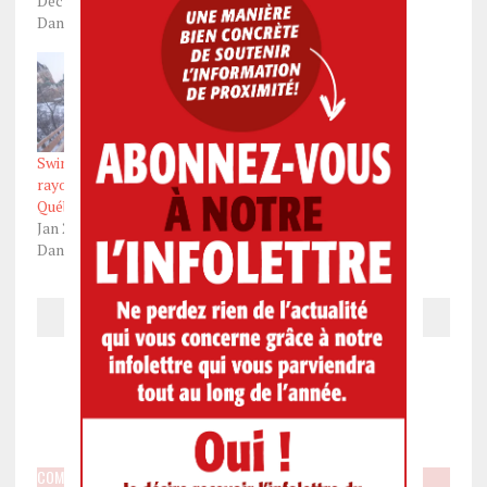
Déc 26, 2024
Dans "Actualités"
Dans "Actualités"
Swing & Glisse
rayonnera au Carnaval de
Québec
Jan 20, 2024
Dans "Actualités"
Article précédent
Article suivant
COMMENTEZ SUR "LE CHIFFRE DU JOUR: 13 500"