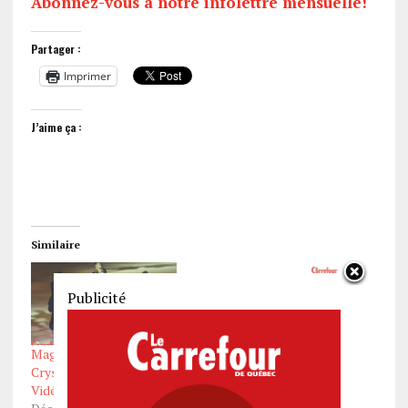
Abonnez-vous à notre infolettre mensuelle!
Partager :
Imprimer
J’aime ça :
Similaire
Publicité
Magie et poésie avec
Le chiffre du jour: 7
Crystal au Centre
patineurs
Vidéotron
Fév 5, 2026