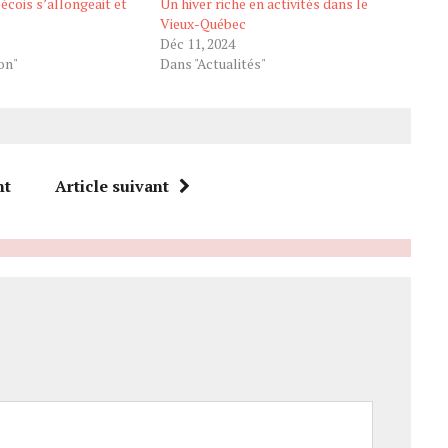
bécois s’allongeait et
Un hiver riche en activités dans le
Vieux-Québec
Déc 11, 2024
on"
Dans "Actualités"
nt
Article suivant