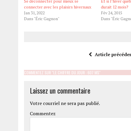
Se déconnecter pour mieux se
Et si l’hiver qué
connecter avec les plaisirs hivernaux
durait 12 mois?
Jan 31, 2022
Fév 24, 2015
Dans "Éric Gagnon"
Dans "Éric Gagn
Article précéde
COMMENTEZ SUR "LE CHIFFRE DU JOUR : 607 M$"
Laissez un commentaire
Votre courriel ne sera pas publié.
Commentez