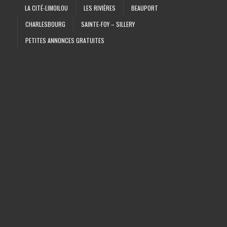
LA CITÉ-LIMOILOU
LES RIVIÈRES
BEAUPORT
CHARLESBOURG
SAINTE-FOY – SILLERY
PETITES ANNONCES GRATUITES