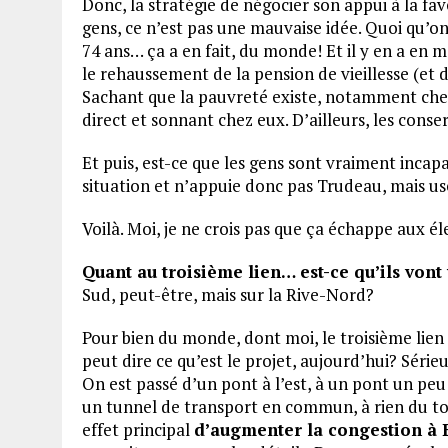
Donc, la stratégie de négocier son appui à la fa
gens, ce n’est pas une mauvaise idée. Quoi qu’on
74 ans… ça a en fait, du monde! Et il y en a en 
le rehaussement de la pension de vieillesse (et
Sachant que la pauvreté existe, notamment chez
direct et sonnant chez eux. D’ailleurs, les con
Et puis, est-ce que les gens sont vraiment inca
situation et n’appuie donc pas Trudeau, mais us
Voilà. Moi, je ne crois pas que ça échappe aux él
Quant au troisième lien… est-ce qu’ils vont
Sud, peut-être, mais sur la Rive-Nord?
Pour bien du monde, dont moi, le troisième lien 
peut dire ce qu’est le projet, aujourd’hui? Séri
On est passé d’un pont à l’est, à un pont un peu 
un tunnel de transport en commun, à rien du to
effet principal
d’augmenter la congestion à 