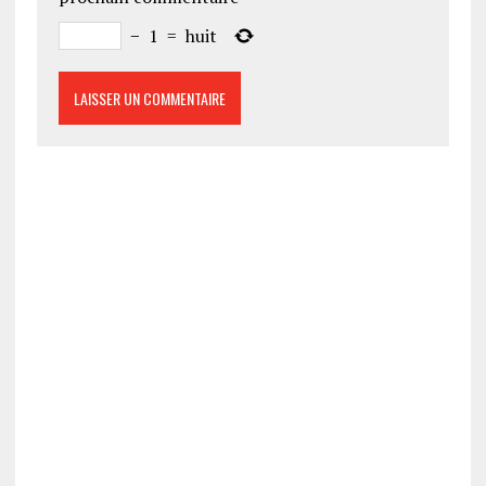
−
1
=
huit