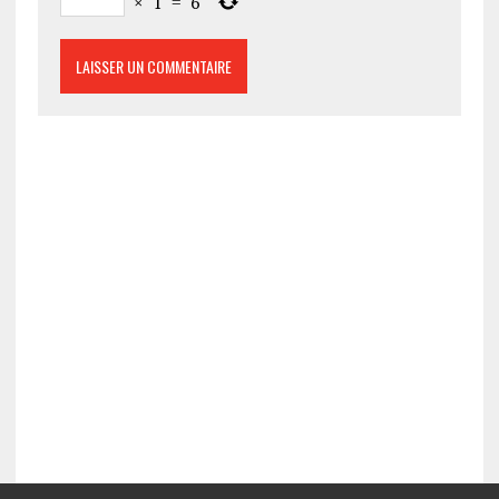
×
1
=
6