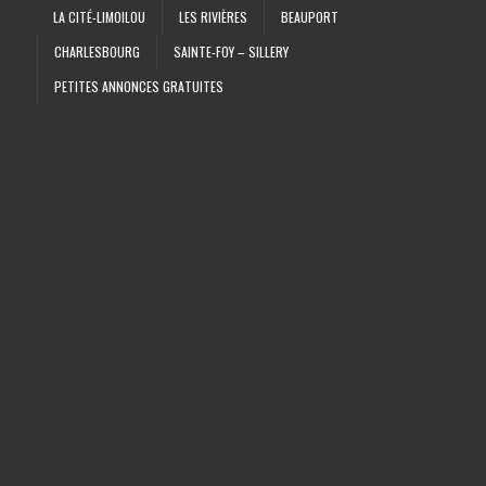
LA CITÉ-LIMOILOU
LES RIVIÈRES
BEAUPORT
CHARLESBOURG
SAINTE-FOY – SILLERY
PETITES ANNONCES GRATUITES