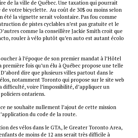
toire de la ville de Québec. Une taxation qui pourrait
e de votre bicyclette. Au coût de 30$ ou moins selon
u’en été la vignette serait volontaire. Pas fou comme
struction de pistes cyclables n’est pas gratuite et le
 D’autres comme la conseillère Jackie Smith croit que
facto, rouler à vélo plutôt qu’en auto est autant écolo
Boucher à l’époque de son premier mandat à l’Hôtel
 la première fois qu’un élu à Québec propose une telle
D’abord dire que plusieurs villes partout dans le
 vélos, notamment Toronto qui propose sur le site web
a difficulté, voire l’impossibilité, d’appliquer un
policiers ontariens.
ice ne souhaite nullement l’ajout de cette mission
 l’application du code de la route.
ion des vélos dans le GTA, le Greater Toronto Area,
fants de moins de 12 ans serait très difficile à