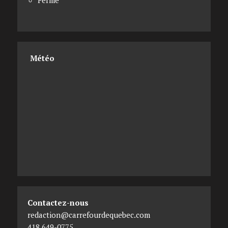
Fermé
Météo
Contactez-nous
redaction@carrefourdequebec.com
418 649-0775