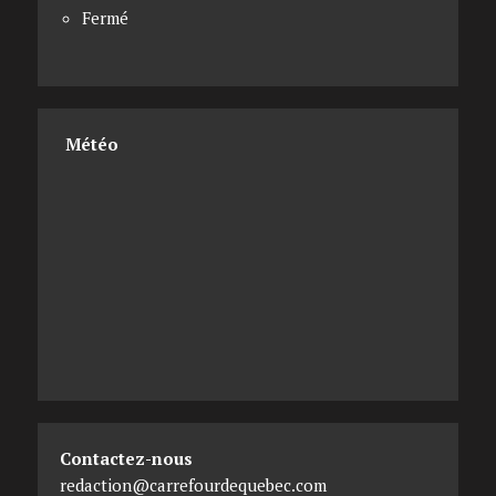
Fermé
Météo
Contactez-nous
redaction@carrefourdequebec.com