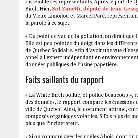
rassemble ses représentants. Après le port de Qu
Birch. Hier,
Sol Zanetti, député de Jean-Lesa
du Vieux-Limoilou et Marcel Paré, représentan
la parole à ce sujet.
« Du point de vue de la pollution, on dirait que 
Elle est peu pointée du doigt dans les différent
de Québec Solidaire. Afin d’avoir une vue d’ense
appel à l’expert indépendant en environnement,
données publiques de l’usine papetière.
Faits saillants du rapport
« La White Birch pollue, et pollue beaucoup »,
des données, le rapport compare les émissions de
ville de Québec. Ainsi, le document affirme, entre
composés organiques volatiles, 5 fois plus de m
plus que l’incinérateur.
« Si on compare avec les poêles à bois, dont on